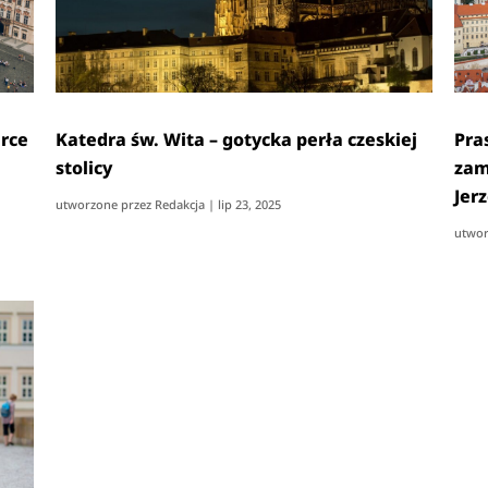
erce
Katedra św. Wita – gotycka perła czeskiej
Pra
stolicy
zam
Jer
utworzone przez
Redakcja
|
lip 23, 2025
utwor