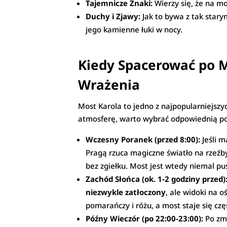
Tajemnicze Znaki:
Wierzy się, że na mo
Duchy i Zjawy:
Jak to bywa z tak stary
jego kamienne łuki w nocy.
Kiedy Spacerować po 
Wrażenia
Most Karola to jedno z najpopularniejszyc
atmosferę, warto wybrać odpowiednią po
Wczesny Poranek (przed 8:00):
Jeśli m
Pragą rzuca magiczne światło na rzeźb
bez zgiełku. Most jest wtedy niemal pus
Zachód Słońca (ok. 1-2 godziny przed)
niezwykle zatłoczony
, ale widoki na 
pomarańczy i różu, a most staje się cz
Późny Wieczór (po 22:00-23:00):
Po zmr