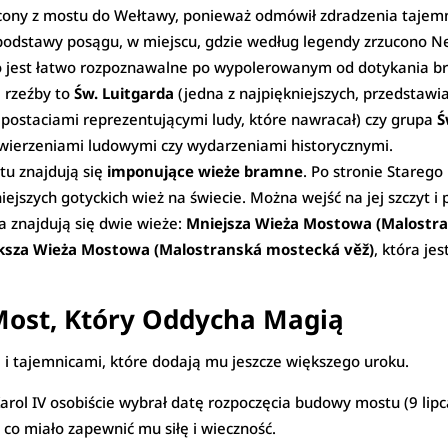
zucony z mostu do Wełtawy, ponieważ odmówił zdradzenia tajemn
 u podstawy posągu, w miejscu, gdzie według legendy zrzucono N
o jest łatwo rozpoznawalne po wypolerowanym od dotykania br
 rzeźby to
Św. Luitgarda
(jedna z najpiękniejszych, przedstawi
 postaciami reprezentującymi ludy, które nawracał) czy grupa
Ś
z wierzeniami ludowymi czy wydarzeniami historycznymi.
u znajdują się
imponujące wieże bramne
. Po stronie Starego
iejszych gotyckich wież na świecie. Można wejść na jej szczyt i
a znajdują się dwie wieże:
Mniejsza Wieża Mostowa (Malostr
ksza Wieża Mostowa (Malostranská mostecká věž)
, która je
Most, Który Oddycha Magią
 i tajemnicami, które dodają mu jeszcze większego uroku.
Karol IV osobiście wybrał datę rozpoczęcia budowy mostu (9 lip
, co miało zapewnić mu siłę i wieczność.