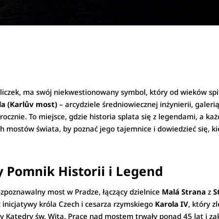
liczek, ma swój niekwestionowany symbol, który od wieków spin
la (Karlův most)
– arcydziele średniowiecznej inżynierii, galer
 rocznie. To miejsce, gdzie historia splata się z legendami, a 
ch mostów świata, by poznać jego tajemnice i dowiedzieć się, k
 Pomnik Historii i Legend
rozpoznawalny most w Pradze, łączący dzielnice
Malá Strana
z
S
 inicjatywy króla Czech i cesarza rzymskiego
Karola IV
, który 
y Katedry św. Wita. Prace nad mostem trwały ponad 45 lat i za