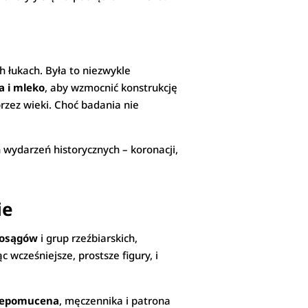
h łukach. Była to niezwykle
ja i mleko
, aby wzmocnić konstrukcję
przez wieki. Choć badania nie
 wydarzeń historycznych – koronacji,
ie
posągów
i grup rzeźbiarskich,
wcześniejsze, prostsze figury, i
Nepomucena
, męczennika i patrona