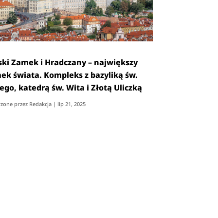
ski Zamek i Hradczany – największy
ek świata. Kompleks z bazyliką św.
zego, katedrą św. Wita i Złotą Uliczką
zone przez
Redakcja
|
lip 21, 2025