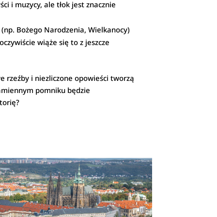
 i muzycy, ale tłok jest znacznie
t (np. Bożego Narodzenia, Wielkanocy)
czywiście wiąże się to z jeszcze
we rzeźby i niezliczone opowieści tworzą
m kamiennym pomniku będzie
torię?