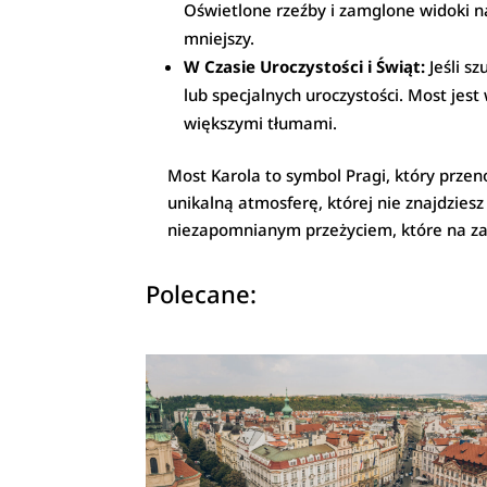
Oświetlone rzeźby i zamglone widoki na
mniejszy.
W Czasie Uroczystości i Świąt:
Jeśli s
lub specjalnych uroczystości. Most jes
większymi tłumami.
Most Karola to symbol Pragi, który przeno
unikalną atmosferę, której nie znajdzies
niezapomnianym przeżyciem, które na zaw
Polecane: