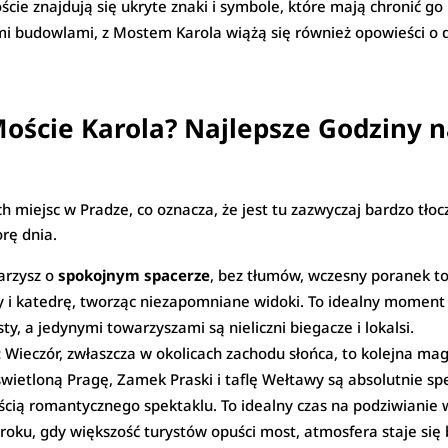
ście znajdują się ukryte znaki i symbole, które mają chronić go
mi budowlami, z Mostem Karola wiążą się również opowieści o 
Moście Karola? Najlepsze Godziny
h miejsc w Pradze, co oznacza, że jest tu zazwyczaj bardzo tłoc
rę dnia.
arzysz o
spokojnym spacerze
, bez tłumów, wczesny poranek to
y i katedrę, tworząc niezapomniane widoki. To idealny moment 
ty, a jedynymi towarzyszami są nieliczni biegacze i lokalsi.
:
Wieczór, zwłaszcza w okolicach zachodu słońca, to kolejna ma
oświetloną Pragę, Zamek Praski i taflę Wełtawy są absolutnie s
ęścią romantycznego spektaklu. To idealny czas na podziwianie w
oku, gdy większość turystów opuści most, atmosfera staje się 