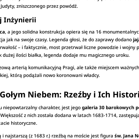
Judyty, zniszczonego przez powódź.
 Inżynierii
ca
, a jego solidna konstrukcja opiera się na 16 monumentalnyc
ja jak na swoje czasy. Legenda głosi, że do zaprawy dodano
ja
wałość – i faktycznie, most przetrwał liczne powodzie i wojny 
k dużej ilości białka, legenda dodaje mu magicznego uroku.
uczową arterią komunikacyjną Pragi, ale także miejscem ważnych
wskiej, którą podążali nowo koronowani władcy.
Gołym Niebem: Rzeźby i Ich Histor
u niepowtarzalny charakter, jest jego
galeria 30 barokowych 
iększość z nich została dodana w latach 1683-1714, zastępując 
acie historyczne.
 i najstarszą (z 1683 r.) rzeźbą na moście jest figura
św. Jana 