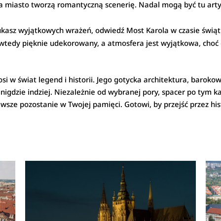
 miasto tworzą romantyczną scenerię. Nadal mogą być tu artyści
zukasz wyjątkowych wrażeń, odwiedź Most Karola w czasie świą
t wtedy pięknie udekorowany, a atmosfera jest wyjątkowa, choć o
si w świat legend i historii. Jego gotycka architektura, baroko
z nigdzie indziej. Niezależnie od wybranej pory, spacer po ty
sze pozostanie w Twojej pamięci. Gotowi, by przejść przez his