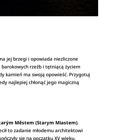
a jej brzegi i opowiada niezliczone
ią barokowych rzeźb i tętniącą życiem
każdy kamień ma swoją opowieść. Przygotuj
iedy najlepiej chłonąć jego magiczną
tarým Městem (Starym Miastem)
.
zlecił to zadanie młodemu architektowi
kończyły się na początku XV wieku.