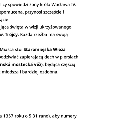
icy spowiedzi żony króla Wacława IV.
epomucena, przynosi szczęście i
ązie.
ająca świętą w wizji ukrzyżowanego
w. Trójcy
. Każda rzeźba ma swoją
 Miasta stoi
Staromiejska Wieża
 podziwiać zapierającą dech w piersiach
anská mostecká věž)
, będąca częścią
st młodsza i bardziej ozdobna.
ca 1357 roku o 5:31 rano), aby numery