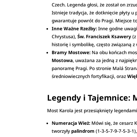
Czech. Legenda głosi, że został on zr
Istnieje tradycja, że dotknięcie płyty
gwarantuje powrót do Pragi. Miejsce t
Inne Ważne Rzeźby:
Inne godne uwagi
Chrystusa),
Św. Franciszek Ksawery
(z
historię i symbolikę, często związaną 
Bramy Mostowe:
Na obu końcach most
Mostowa
, uważana za jedną z najpiękn
panoramę Pragi. Po stronie Malá Stran
średniowiecznych fortyfikacji, oraz
Wię
Legendy i Tajemnice: 
Most Karola jest przesiąknięty legendami
Numeracja Wież:
Mówi się, że cesarz 
tworzyły
palindrom
(1-3-5-7-9-7-5-3-1)