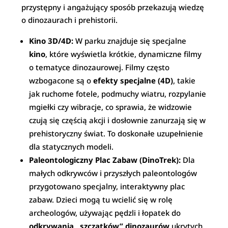
przystępny i angażujący sposób przekazują wiedzę
o dinozaurach i prehistorii.
Kino 3D/4D:
W parku znajduje się specjalne
kino
, które wyświetla krótkie, dynamiczne filmy
o tematyce dinozaurowej. Filmy często
wzbogacone są o
efekty specjalne (4D)
, takie
jak ruchome fotele, podmuchy wiatru, rozpylanie
mgiełki czy wibracje, co sprawia, że widzowie
czują się częścią akcji i dosłownie zanurzają się w
prehistoryczny świat. To doskonałe uzupełnienie
dla statycznych modeli.
Paleontologiczny Plac Zabaw (DinoTrek):
Dla
małych odkrywców i przyszłych paleontologów
przygotowano specjalny, interaktywny plac
zabaw. Dzieci mogą tu wcielić się w rolę
archeologów, używając pędzli i łopatek do
odkrywania „szczątków” dinozaurów
ukrytych