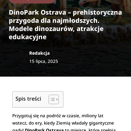
DinoPark Ostrava – prehistoryczna
przygoda dla najmłodszych.
Modele dinozaurów, atrakcje
edukacyjne
Redakcja
15 lipca, 2025
Spis treści
Przygotuj się na podróż w czasie, miliony lat
wstecz, do ery, kiedy Ziemią władały gigantyczne
gady!
DinoPark Ostrava
to miejsce, które spełnia