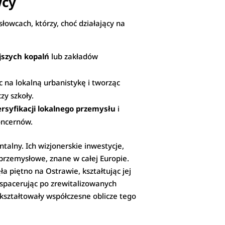
wcy
owcach, którzy, choć działający na
jszych kopalń
lub zakładów
 na lokalną urbanistykę i tworząc
zy szkoły.
rsyfikacji lokalnego przemysłu
i
koncernów.
lny. Ich wizjonerskie inwestycje,
 przemysłowe, znane w całej Europie.
a piętno na Ostrawie, kształtując jej
ś, spacerując po zrewitalizowanych
kształtowały współczesne oblicze tego