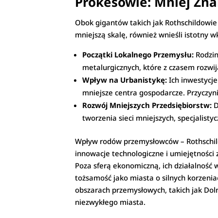
Prokešowie: Mniej Znan
Obok gigantów takich jak Rothschildowie
mniejszą skalę, również wnieśli istotny 
Początki Lokalnego Przemysłu:
Rodzin
metalurgicznych, które z czasem rozwija
Wpływ na Urbanistykę:
Ich inwestycje
mniejsze centra gospodarcze. Przyczynia
Rozwój Mniejszych Przedsiębiorstw:
D
tworzenia sieci mniejszych, specjalisty
Wpływ rodów przemysłowców – Rothschild
innowacje technologiczne i umiejętności
Poza sferą ekonomiczną, ich działalność 
tożsamość jako miasta o silnych korzeniac
obszarach przemysłowych, takich jak Dol
niezwykłego miasta.