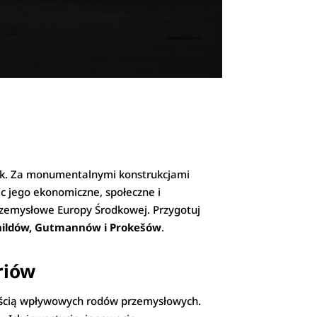
ostek. Za monumentalnymi konstrukcjami
ąc jego ekonomiczne, społeczne i
przemysłowe Europy Środkowej. Przygotuj
hildów, Gutmannów i Prokešów
.
riów
lnością wpływowych rodów przemysłowych.