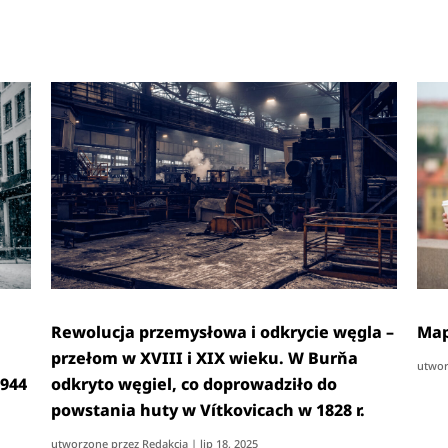
Rewolucja przemysłowa i odkrycie węgla –
Map
przełom w XVIII i XIX wieku. W Burňa
utwor
1944
odkryto węgiel, co doprowadziło do
powstania huty w Vítkovicach w 1828 r.
utworzone przez
Redakcja
|
lip 18, 2025