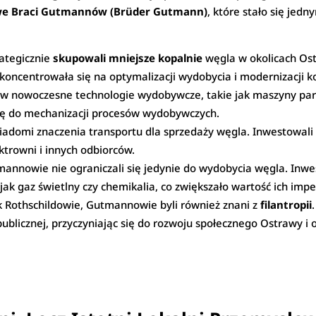
e Braci Gutmannów (Brüder Gutmann)
, które stało się jed
ategicznie
skupowali mniejsze kopalnie
węgla w okolicach Ost
koncentrowała się na optymalizacji wydobycia i modernizacji k
w nowoczesne technologie wydobywcze, takie jak maszyny paro
się do mechanizacji procesów wydobywczych.
iadomi znaczenia transportu dla sprzedaży węgla. Inwestowal
ktrowni i innych odbiorców.
annowie nie ograniczali się jedynie do wydobycia węgla. Inw
ak gaz świetlny czy chemikalia, co zwiększało wartość ich imp
 Rothschildowie, Gutmannowie byli również znani z
filantropii
 publicznej, przyczyniając się do rozwoju społecznego Ostrawy i o