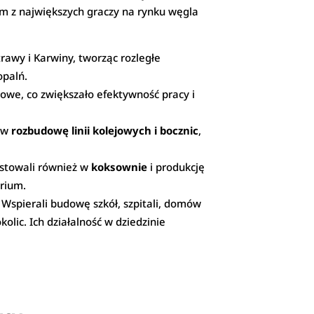
nym z największych graczy na rynku węgla
rawy i Karwiny, tworząc rozległe
opalń.
we, co zwiększało efektywność pracy i
i w
rozbudowę linii kolejowych i bocznic
,
estowali również w
koksownie
i produkcję
erium.
. Wspierali budowę szkół, szpitali, domów
kolic. Ich działalność w dziedzinie