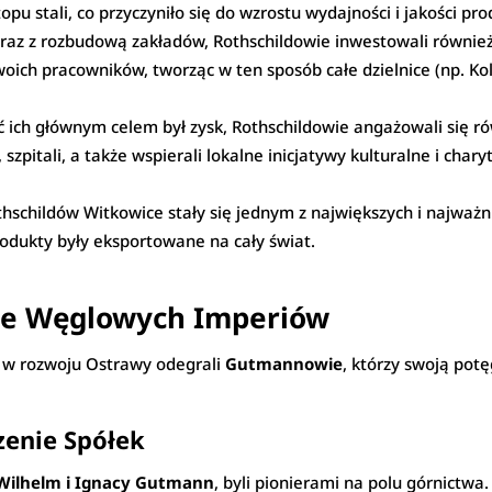
u stali, co przyczyniło się do wzrostu wydajności i jakości prod
az z rozbudową zakładów, Rothschildowie inwestowali równie
oich pracowników, tworząc w ten sposób całe dzielnice (np. Kol
 ich głównym celem był zysk, Rothschildowie angażowali się r
szpitali, a także wspierali lokalne inicjatywy kulturalne i cha
schildów Witkowice stały się jednym z największych i najważ
rodukty były eksportowane na cały świat.
ie Węglowych Imperiów
ę w rozwoju Ostrawy odegrali
Gutmannowie
, którzy swoją pot
zenie Spółek
Wilhelm i Ignacy Gutmann
, byli pionierami na polu górnictwa.