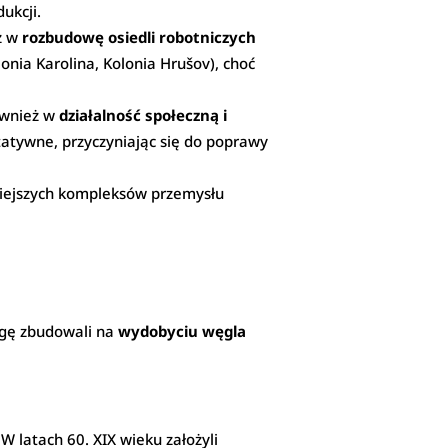
ukcji.
ż w
rozbudowę osiedli robotniczych
onia Karolina, Kolonia Hrušov), choć
ównież w
działalność społeczną i
rytatywne, przyczyniając się do poprawy
niejszych kompleksów przemysłu
ęgę zbudowali na
wydobyciu węgla
 W latach 60. XIX wieku założyli