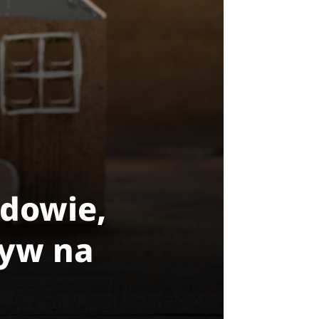
dowie,
ływ na