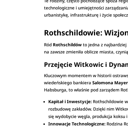
Te rodziny, często pochodzące spoza regi
technologiczne i umiejętności zarządzan
urbanistykę, infrastrukturę i życie społec
Rothschildowie: Wizjo
Ród
Rothschildów
to jedna z najbardziej
na zawsze zmieniła oblicze miasta, czyn
Przejęcie Witkowic i Dyna
Kluczowym momentem w historii ostraws
wiedeńskiego bankiera
Salomona Mayer
Habsburga, to właśnie pod zarządem Rot
Kapitał i Inwestycje:
Rothschildowie wn
rozbudowę zakładów. Dzięki nim Witko
się wydobycie węgla, produkcja koksu i
Innowacje Technologiczne:
Rodzina Ro