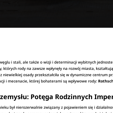
 węglu i stali, ale także o wizji i determinacji wybitnych jedn
cy, których rody na zawsze wpłynęły na rozwój miasta, kształtuj
a z niewielkiej osady przekształciła się w dynamiczne centrum 
owacji i mecenacie, której bohaterami są wpływowe rody:
Rothsc
rzemysłu: Potęga Rodzinnych Impe
wieku był nierozerwalnie związany z pojawieniem się i działa