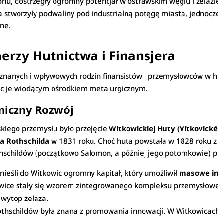
onu, dostrzegły ogromny potencjał w ostrawskim węglu i żelazie
ia stworzyły podwaliny pod industrialną potęgę miasta, jedno
zne.
nerzy Hutnictwa i Finansjera
 znanych i wpływowych rodzin finansistów i przemysłowców w hi
iąc je wiodącym ośrodkiem metalurgicznym.
miczny Rozwój
kiego przemysłu było przejęcie
Witkowickiej Huty (Vítkovické
a Rothschilda
w 1831 roku. Choć huta powstała w 1828 roku z 
hschildów (początkowo Salomon, a później jego potomkowie) 
ieśli do Witkowic ogromny kapitał, który umożliwił
masowe in
wice stały się wzorem zintegrowanego kompleksu przemysłow
 wytop żelaza.
thschildów była znana z promowania innowacji. W Witkowica