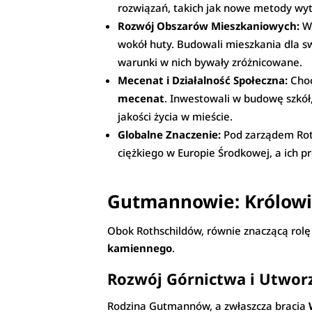
rozwiązań, takich jak nowe metody wytop
Rozwój Obszarów Mieszkaniowych:
Wr
wokół huty. Budowali mieszkania dla sw
warunki w nich bywały zróżnicowane.
Mecenat i Działalność Społeczna:
Choć
mecenat
. Inwestowali w budowę szkół, 
jakości życia w mieście.
Globalne Znaczenie:
Pod zarządem Roth
ciężkiego w Europie Środkowej, a ich p
Gutmannowie: Królow
Obok Rothschildów, równie znaczącą rol
kamiennego
.
Rozwój Górnictwa i Utwor
Rodzina Gutmannów, a zwłaszcza bracia