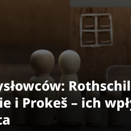
słowców: Rothschil
 i Prokeš – ich wp
ta