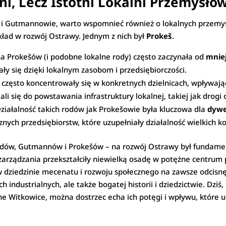
i, Lecz Istotni Lokalni Przemysło
 i Gutmannowie, warto wspomnieć również o lokalnych przemysł
wkład w rozwój Ostrawy. Jednym z nich był
Prokeš
.
a Prokešów (i podobne lokalne rody) często zaczynała od
mnie
ły się dzięki lokalnym zasobom i przedsiębiorczości.
 często koncentrowały się w konkretnych dzielnicach, wpływając
li się do powstawania infrastruktury lokalnej, takiej jak drogi c
ziałalność takich rodów jak Prokešowie była kluczowa dla
dywe
cznych przedsiębiorstw, które uzupełniały działalność wielkich 
ów, Gutmannów i Prokešów – na rozwój Ostrawy był fundamenta
 zarządzania przekształciły niewielką osadę w potężne centrum
w dziedzinie mecenatu i rozwoju społecznego na zawsze odcisnęł
h industrialnych, ale także bogatej historii i dziedzictwie. Dzi
ne Witkowice, można dostrzec echa ich potęgi i wpływu, które u