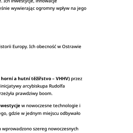
. Ich inwestycje, innowacje
cześnie wywierając ogromny wpływ na jego
storii Europy. Ich obecność w Ostrawie
 horní a hutní těžířstvo – VHHV)
przez
inicjatywy arcybiskupa Rudolfa
przeżyła prawdziwy boom.
westycje
w nowoczesne technologie i
ego, gdzie w jednym miejscu odbywało
ch wprowadzono szereg nowoczesnych